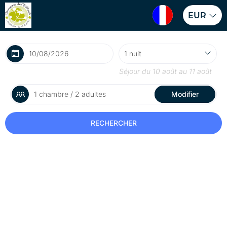
EUR
Séjour du
10 août
au
11 août
1 chambre / 2 adultes
Modifier